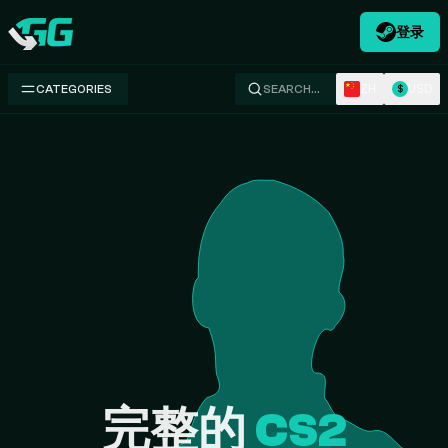
登录
Swap.gg
ZH
USD
CATEGORIES
SEARCH…
$
完整的
CS2