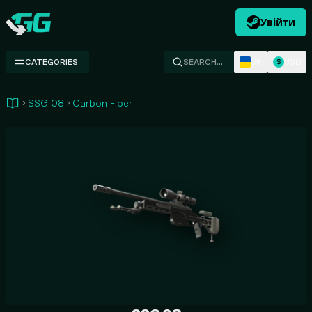
Увійти
Swap.gg
UK
USD
CATEGORIES
SEARCH…
$
SSG 08
Carbon Fiber