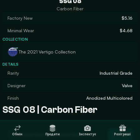
SSG 08
Carbon Fiber
Factory New
$5.16
Minimal Wear
$4.68
COLLECTION
The 2021 Vertigo Collection
DETAILS
Rarity
Industrial Grade
Designer
Valve
Finish
Anodized Multicolored
SSG 08 | Carbon Fiber
Trade SSG 08 | Carbon Fiber
Обмін
Продати
Інспектує
Розіграші
Trade