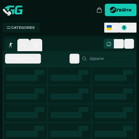
Увійти
Swap.gg
UK
USD
CATEGORIES
$
Розмір плитки
Ціна: Макс