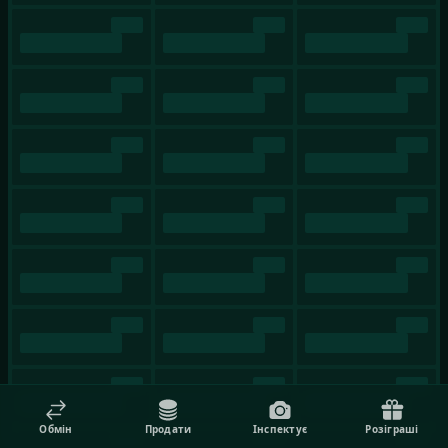
Обмін
Продати
Інспектує
Розіграші