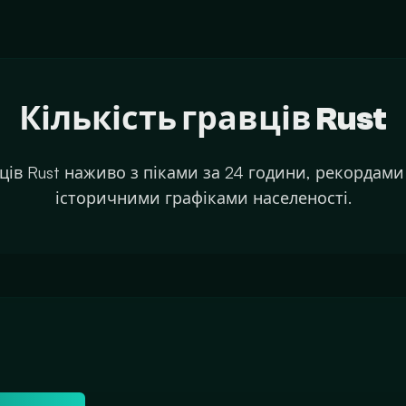
Кількість гравців Rust
вців Rust наживо з піками за 24 години, рекордами 
історичними графіками населеності.