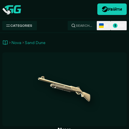
Увійти
Swap.gg
UK
USD
CATEGORIES
SEARCH…
$
Nova
Sand Dune