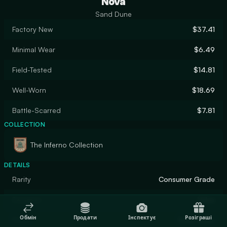
Nova
Sand Dune
Factory New
$37.41
Minimal Wear
$6.49
Field-Tested
$14.81
Well-Worn
$18.69
Battle-Scarred
$7.81
COLLECTION
The Inferno Collection
DETAILS
Rarity
Consumer Grade
Designer
Valve
Обмін
Продати
Інспектує
Розіграші
Finish
Solid Color