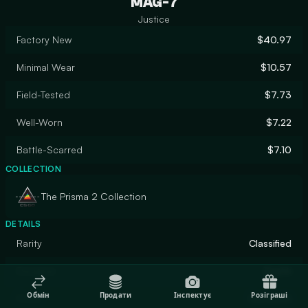
MAG-7
Justice
Factory New
$40.97
Minimal Wear
$10.57
Field-Tested
$7.73
Well-Worn
$7.22
Battle-Scarred
$7.10
COLLECTION
The Prisma 2 Collection
DETAILS
Rarity
Classified
Designer
Zaphk
Обмін
Продати
Інспектує
Розіграші
Finish
Gunsmith