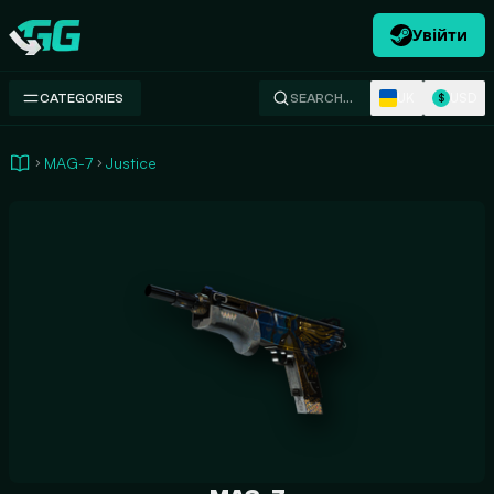
Увійти
Swap.gg
UK
USD
CATEGORIES
SEARCH…
$
MAG-7
Justice