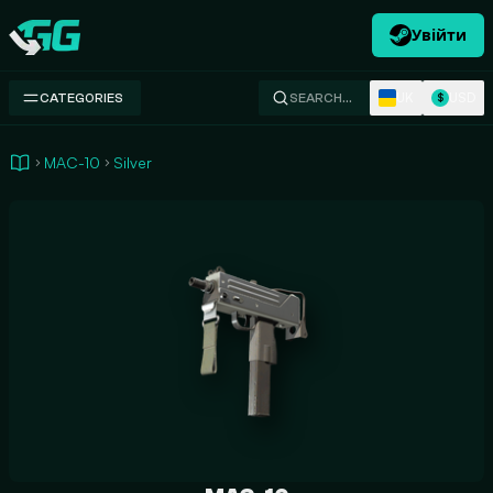
Увійти
Swap.gg
UK
USD
CATEGORIES
SEARCH…
$
MAC-10
Silver