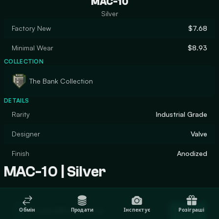
MAC-10
Silver
Factory New
$7.68
Minimal Wear
$8.93
COLLECTION
The Bank Collection
DETAILS
Rarity
Industrial Grade
Designer
Valve
Finish
Anodized
MAC-10 | Silver
Trade MAC-10 | Silver
Обмін
Продати
Інспектує
Розіграші
Trade