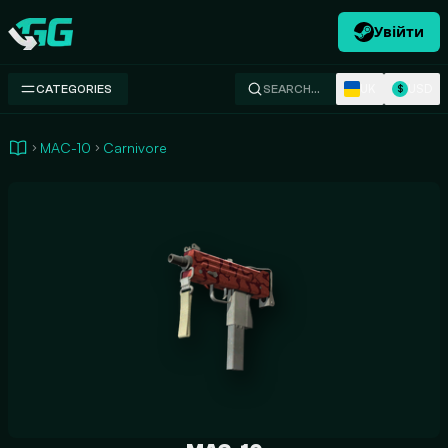
Увійти
Swap.gg
UK
USD
CATEGORIES
SEARCH…
$
MAC-10
Carnivore