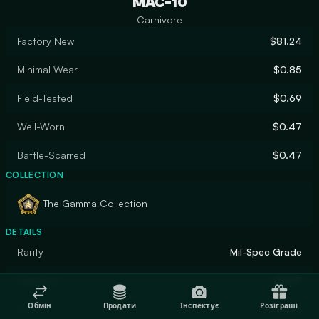
MAC-10
Carnivore
Factory New
$81.24
Minimal Wear
$0.85
Field-Tested
$0.69
Well-Worn
$0.47
Battle-Scarred
$0.47
COLLECTION
The Gamma Collection
DETAILS
Rarity
Mil-Spec Grade
Designer
GENT
Обмін
Продати
Інспектує
Розіграші
Finish
Patina