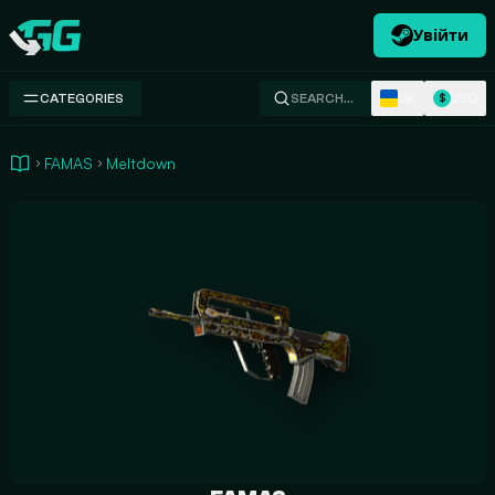
Увійти
Swap.gg
UK
USD
CATEGORIES
SEARCH…
$
FAMAS
Meltdown