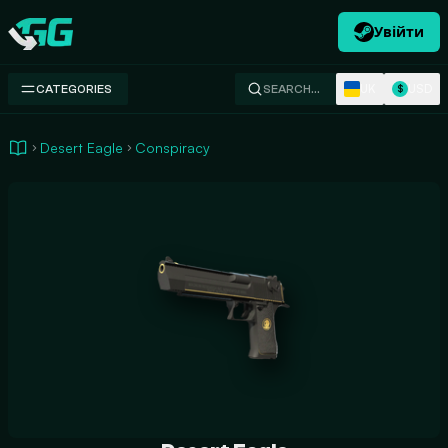
Увійти
Swap.gg
UK
USD
CATEGORIES
SEARCH…
$
Desert Eagle
Conspiracy