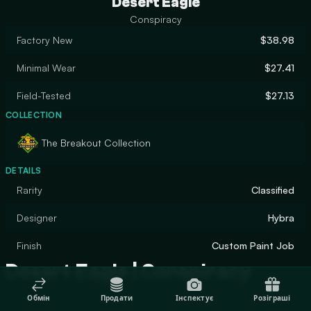
Desert Eagle
Conspiracy
Factory New
$38.98
Minimal Wear
$27.41
Field-Tested
$27.13
COLLECTION
The Breakout Collection
DETAILS
Rarity
Classified
Designer
Hybra
Finish
Custom Paint Job
Desert Eagle | Conspiracy
Обмін
Продати
Інспектує
Розіграші