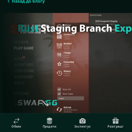
Назад до блогу
Обмін
Продати
Інспектує
Розіграші