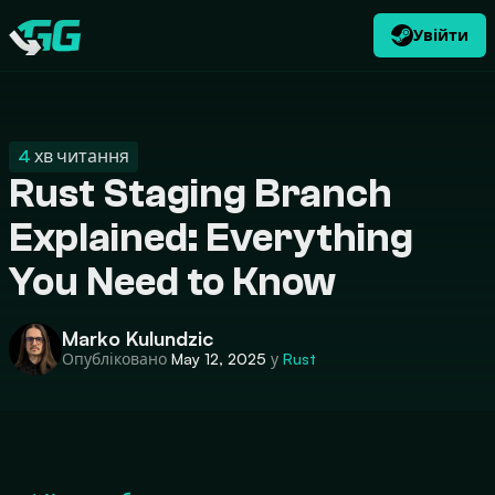
Увійти
UK
USD
CATEGORIES
Swap.gg
$
4
хв читання
Rust Staging Branch
Explained: Everything
You Need to Know
Marko Kulundzic
Опубліковано
May 12, 2025
у
Rust