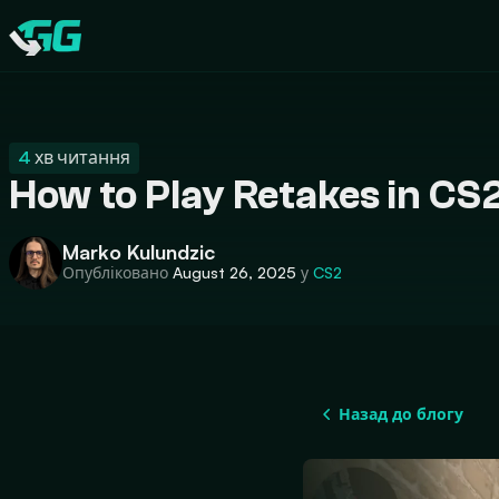
CATEGORIES
Swap.gg
4
хв читання
How to Play Retakes in CS
Marko Kulundzic
Опубліковано
August 26, 2025
у
CS2
Назад до блогу