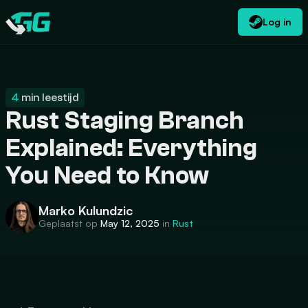
Log in
NL
USD
CATEGORIES
Swap.gg
$
4
min leestijd
Rust Staging Branch
Explained: Everything
You Need to Know
Marko Kulundzic
Geplaatst op
May 12, 2025
in
Rust