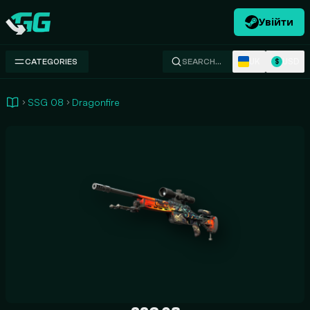
Увійти
Swap.gg
UK
USD
CATEGORIES
SEARCH…
$
SSG 08
Dragonfire