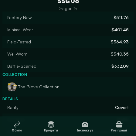
SSG 08
Dragonfire
Factory New
$511.76
Minimal Wear
$401.45
Field-Tested
$364.93
Well-Worn
$340.35
Battle-Scarred
$332.09
COLLECTION
The Glove Collection
DETAILS
Rarity
Covert
Designer
Puffin
Обмін
Продати
Інспектує
Розіграші
Finish
Custom Paint Job