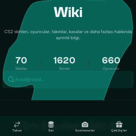
Wiki
CS2 skinleri, oyuncular, takımlar, kasalar ve daha fazlası hakkında
ayrıntılı bilgi.
70
1620
660
Silahlar
Skinler
Oyuncular
Aradığını bul…
Tüm Eşyalara Göz At
Takas
Sat
İncelemeler
Çekilişler