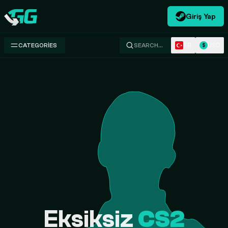
Giriş Yap
Swap.gg
TR
USD
CATEGORIES
SEARCH…
$
Eksiksiz
CS2