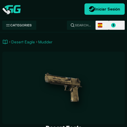
Iniciar Sesión
Swap.gg
ES
USD
CATEGORIES
SEARCH…
$
Desert Eagle
Mudder