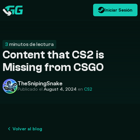
Iniciar Sesión
ES
USD
CATEGORIES
Swap.gg
$
3
minutos de lectura
Content that CS2 is
Missing from CSGO
TheSnipingSnake
Publicado el
August 4, 2024
en
CS2
Volver al blog