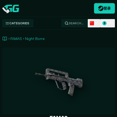
登录
Swap.gg
ZH
USD
CATEGORIES
SEARCH…
$
FAMAS
Night Borre