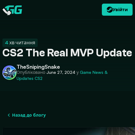
Увійти
UK
USD
CATEGORIES
Swap.gg
$
4
хв читання
CS2 The Real MVP Update
TheSnipingSnake
Опубліковано
June 27, 2024
у
Game News &
Updates
CS2
Назад до блогу