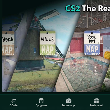
Обмін
Продати
Інспектує
Розіграші
Counter-Strike 2 (CS2) has just received a major update to excit