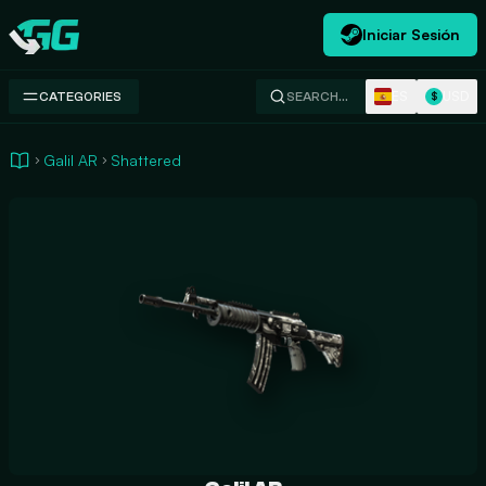
Iniciar Sesión
Swap.gg
ES
USD
CATEGORIES
SEARCH…
$
Galil AR
Shattered