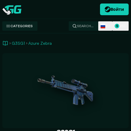
Войти
Swap.gg
RU
USD
CATEGORIES
SEARCH…
$
G3SG1
Azure Zebra