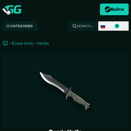
Войти
Swap.gg
RU
USD
CATEGORIES
SEARCH…
$
Bowie Knife
Vanilla