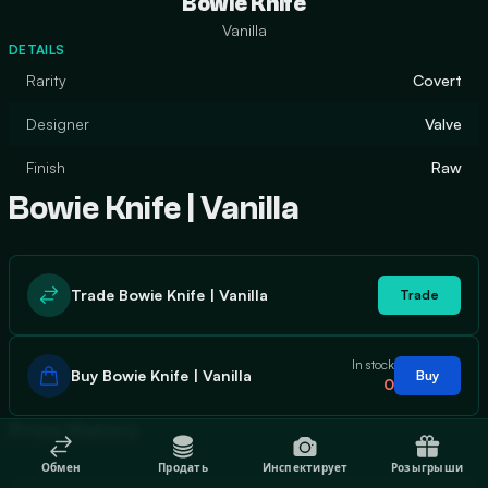
Bowie Knife
Vanilla
DETAILS
Rarity
Covert
Designer
Valve
Finish
Raw
Bowie Knife | Vanilla
Trade Bowie Knife | Vanilla
Trade
In stock
Buy Bowie Knife | Vanilla
Buy
0
Price History
Обмен
Продать
Инспектирует
Розыгрыши