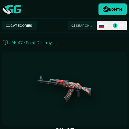
Войти
Swap.gg
RU
USD
CATEGORIES
SEARCH…
$
AK-47
Point Disarray