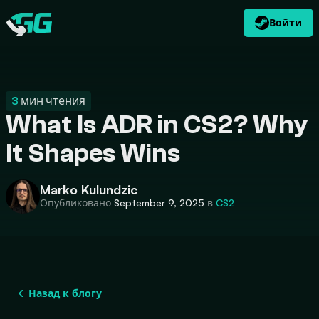
Войти
RU
USD
CATEGORIES
Swap.gg
$
3
мин чтения
What Is ADR in CS2? Why
It Shapes Wins
Marko Kulundzic
Опубликовано
September 9, 2025
в
CS2
Назад к блогу