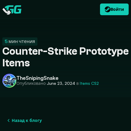
Войти
RU
USD
CATEGORIES
Swap.gg
$
5
мин чтения
Counter-Strike Prototype
Items
TheSnipingSnake
Опубликовано
June 23, 2024
в
Items
CS2
Назад к блогу